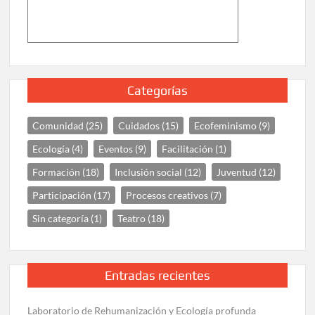
Categorías
Comunidad
(25)
Cuidados
(15)
Ecofeminismo
(9)
Ecología
(4)
Eventos
(9)
Facilitación
(1)
Formación
(18)
Inclusión social
(12)
Juventud
(12)
Participación
(17)
Procesos creativos
(7)
Sin categoría
(1)
Teatro
(18)
Entradas recientes
Laboratorio de Rehumanización y Ecología profunda