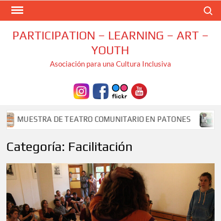
Saltar
Buscar
al
contenido
PARTICIPATION – LEARNING – ART –
YOUTH
Asociación para una Cultura Inclusiva
MUESTRA DE TEATRO COMUNITARIO EN PATONES
LAB
Categoría:
Facilitación