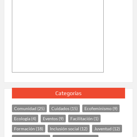
Categorías
Comunidad
(25)
Cuidados
(15)
Ecofeminismo
(9)
Ecología
(4)
Eventos
(9)
Facilitación
(1)
Formación
(18)
Inclusión social
(12)
Juventud
(12)