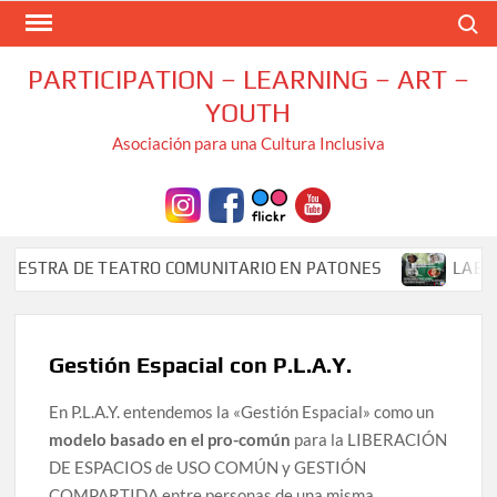
Saltar
Buscar
al
contenido
PARTICIPATION – LEARNING – ART –
YOUTH
Asociación para una Cultura Inclusiva
TRA DE TEATRO COMUNITARIO EN PATONES
LABORATOR
Gestión Espacial con P.L.A.Y.
En P.L.A.Y. entendemos la «Gestión Espacial» como un
modelo basado en el pro-común
para la LIBERACIÓN
DE ESPACIOS de USO COMÚN y GESTIÓN
COMPARTIDA entre personas de una misma