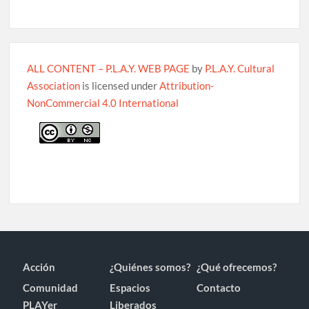
ALL CONTENT – P.L.A.Y. WEB PAGE
by
P.L.A.Y. Cultural
Association
is licensed under
Attribution-
NonCommercial 4.0 International
Acción
¿Quiénes somos?
¿Qué ofrecemos?
Comunidad
Espacios
Contacto
PLAYer
Liberados