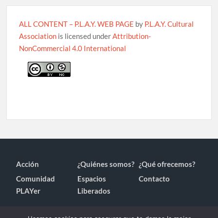
ALL CONTENT – P.L.A.Y. WEB PAGE
by
P.L.A.Y. Cultural
Association
is licensed under
Attribution-
NonCommercial 4.0 International
Acción
¿Quiénes somos?
¿Qué ofrecemos?
Comunidad
Espacios
Contacto
PLAYer
Liberados