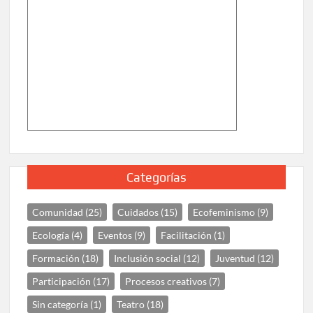
Categorías
Comunidad
(25)
Cuidados
(15)
Ecofeminismo
(9)
Ecología
(4)
Eventos
(9)
Facilitación
(1)
Formación
(18)
Inclusión social
(12)
Juventud
(12)
Participación
(17)
Procesos creativos
(7)
Sin categoría
(1)
Teatro
(18)