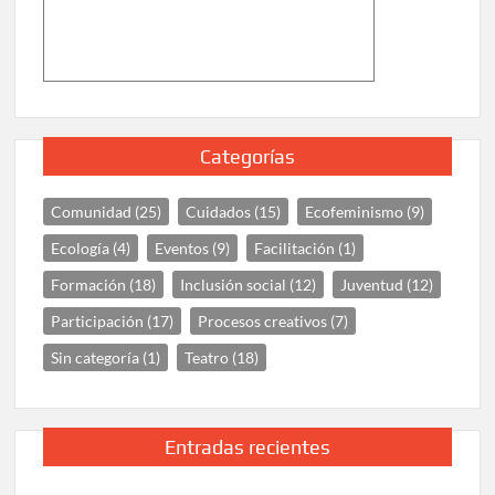
Categorías
Comunidad
(25)
Cuidados
(15)
Ecofeminismo
(9)
Ecología
(4)
Eventos
(9)
Facilitación
(1)
Formación
(18)
Inclusión social
(12)
Juventud
(12)
Participación
(17)
Procesos creativos
(7)
Sin categoría
(1)
Teatro
(18)
Entradas recientes