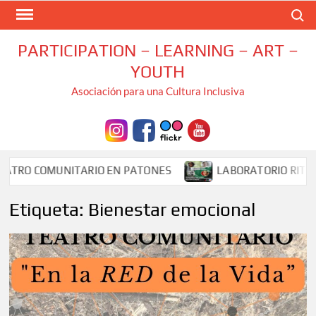
Saltar
Buscar
al
contenido
PARTICIPATION – LEARNING – ART –
YOUTH
Asociación para una Cultura Inclusiva
RO COMUNITARIO EN PATONES
LABORATORIO RITUAL de 
Etiqueta:
Bienestar emocional