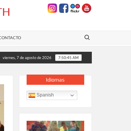
TH
Buscar:
CONTACTO
«Una mirada sensible en el espejo múltiple de la realidad»
viernes, 7 de agosto de 2026
7:50:46 AM
Idiomas
Spanish