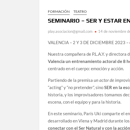
FORMACIÓN
TEATRO
SEMINARIO – SER Y ESTAR E
play.asociacion@gmail.com
14 de noviembre 
VALENCIA – 2 Y 3 DE DICIEMBRE 2023 – 
Nuestra compañera de P.L.A.Y. y directora d
Valencia un entrenamiento actoral de 8 h
centrado en el cuerpo: emoción y acción.
Partiendo de la premisa
un actor de improvis
“acting” y “no pretender”, sino
SER en la es
historia, y los improvisadores tomamos de
escena, con el equipo y para la historia.
En este seminario, París Uki comparte el 
desarrollado en Viena y Madrid durante los
conectar con el Ser Natural y con la acci