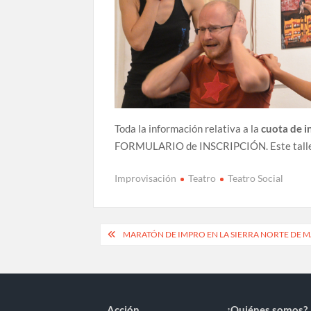
Toda la información relativa a la
cuota de i
FORMULARIO de INSCRIPCIÓN. Este taller es
Improvisación
Teatro
Teatro Social
Navegación
MARATÓN DE IMPRO EN LA SIERRA NORTE DE 
de
entradas
Acción
¿Quiénes somos?