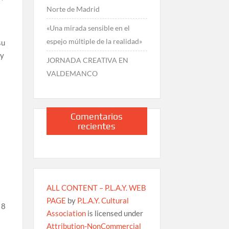
Norte de Madrid
«Una mirada sensible en el
espejo múltiple de la realidad»
su
 y
JORNADA CREATIVA EN
VALDEMANCO
Comentarios
recientes
ALL CONTENT – P.L.A.Y. WEB
PAGE
by
P.L.A.Y. Cultural
 8
Association
is licensed under
Attribution-NonCommercial