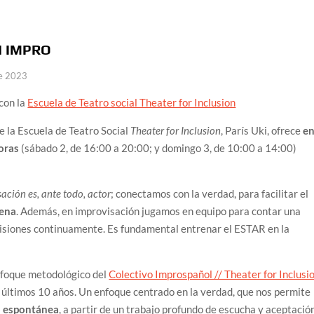
N IMPRO
de 2023
con la
Escuela de Teatro social Theater for Inclusion
e la Escuela de Teatro Social
Theater for Inclusion
, París Uki, ofrece
e
oras
(sábado 2, de 16:00 a 20:00; y domingo 3, de 10:00 a 14:00)
ación es, ante todo, actor
; conectamos con la verdad, para facilitar el
cena
. Además, en improvisación jugamos en equipo para contar una
cisiones continuamente. Es fundamental entrenar el ESTAR en la
enfoque metodológico del
Colectivo Improspañol // Theater for Inclusi
 últimos 10 años. Un enfoque centrado en la verdad, que nos permite
ón espontánea
, a partir de un trabajo profundo de escucha y aceptació