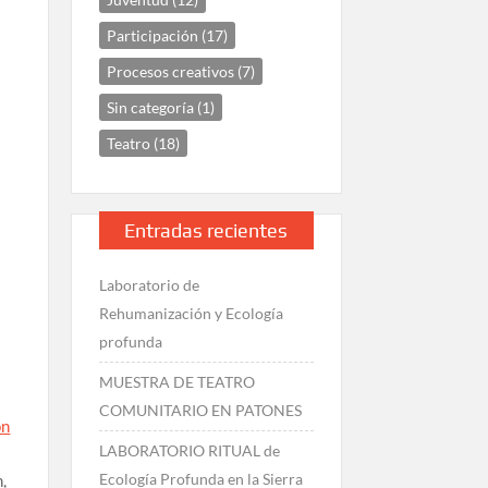
Participación
(17)
Procesos creativos
(7)
Sin categoría
(1)
Teatro
(18)
n
Entradas recientes
Laboratorio de
Rehumanización y Ecología
profunda
MUESTRA DE TEATRO
COMUNITARIO EN PATONES
on
LABORATORIO RITUAL de
Ecología Profunda en la Sierra
n,