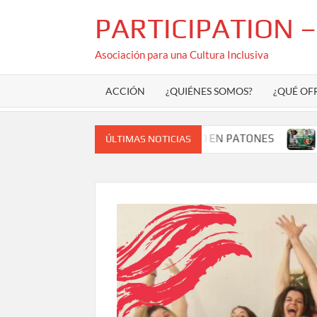
Saltar
PARTICIPATION 
al
contenido
Asociación para una Cultura Inclusiva
ACCIÓN
¿QUIÉNES SOMOS?
¿QUÉ OF
TRA DE TEATRO COMUNITARIO EN PATONES
LABORATORI
ÚLTIMAS NOTICIAS