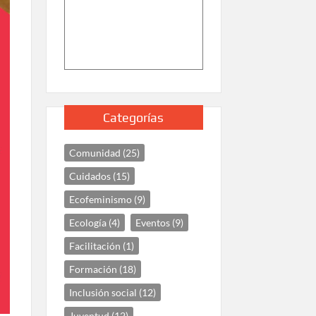
Categorías
Comunidad
(25)
Cuidados
(15)
Ecofeminismo
(9)
Ecología
(4)
Eventos
(9)
Facilitación
(1)
Formación
(18)
Inclusión social
(12)
Juventud
(12)