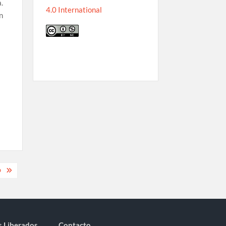
.
4.0 International
n
o
D
s Liberados
Contacto